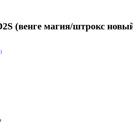
S (венге магия/штрокс новы
м