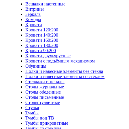
Вешалки настенные
Витрины
Зеркала
Комоды
Кровати
Кровати 120:200
Кровати 140:200
Кровати 160:200
Кровати 180:200
Кровати 90:200
Кровати двухъярусные
Кровати с подъёмным механизмом
Обувницы
Полки и навесные элементы без стекла
Полки и навесные элементы со стеклом
Стеллажи и пеналы
Столы журнальные
Столы обеденные
Столы письменные
Столы туалетные
Стулья
Тумбы
Тумбы под ТВ
Тумбы прикроватные
Тумбы со стеклом