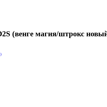
S (венге магия/штрокс новы