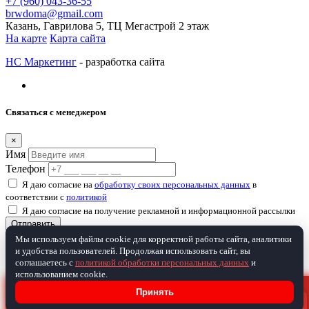
+7 (960) 043-36-55
brwdoma@gmail.com
Казань, Гаврилова 5, ТЦ Мегастрой 2 этаж
На карте
Карта сайта
НС Маркетинг
- разработка сайта
Связаться с менеджером
×
Имя
Телефон
Я даю согласие на
обработку своих персональных данных
в
соответствии с
политикой
Я даю согласие на получение рекламной и информационной рассылки
Отправить
Мы используем файлы cookie для корректной работы сайта, аналитики
и удобства пользователей. Продолжая использовать сайт, вы
Товар добавлен в корзину
соглашаетесь с
политикой обработки персональных данных
и
использованием cookie.
×
ПРОЙДИТЕ ТЕСТ И ПОЛУЧИТЕ
Принять
Продолжить покупки
«Скидку до 7%»
Перейти в корзину
Задать вопрос