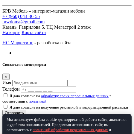
БРВ Мебель – интернет-магазин мебели
+7 (960) 043-36-55
brwdoma@gmail.com
Казань, Гаврилова 5, ТЦ Мегастрой 2 этаж
На карте
Карта сайта
НС Маркетинг
- разработка сайта
Связаться с менеджером
×
Имя
Телефон
Я даю согласие на
обработку своих персональных данных
в
соответствии с
политикой
Я даю согласие на получение рекламной и информационной рассылки
Отправить
Мы используем файлы cookie для корректной работы сайта, аналитики
и удобства пользователей. Продолжая использовать сайт, вы
Товар добавлен в корзину
соглашаетесь с
политикой обработки персональных данных
и