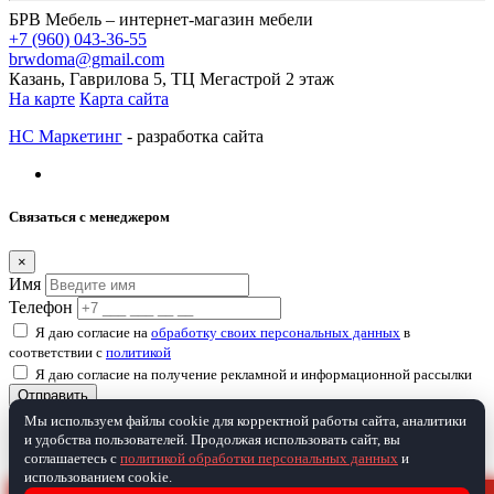
БРВ Мебель – интернет-магазин мебели
+7 (960) 043-36-55
brwdoma@gmail.com
Казань, Гаврилова 5, ТЦ Мегастрой 2 этаж
На карте
Карта сайта
НС Маркетинг
- разработка сайта
Связаться с менеджером
×
Имя
Телефон
Я даю согласие на
обработку своих персональных данных
в
соответствии с
политикой
Я даю согласие на получение рекламной и информационной рассылки
Отправить
Мы используем файлы cookie для корректной работы сайта, аналитики
Товар добавлен в корзину
и удобства пользователей. Продолжая использовать сайт, вы
соглашаетесь с
политикой обработки персональных данных
и
использованием cookie.
×