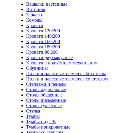
Вешалки настенные
Витрины
Зеркала
Комоды
Кровати
Кровати 120:200
Кровати 140:200
Кровати 160:200
Кровати 180:200
Кровати 90:200
Кровати двухъярусные
Кровати с подъёмным механизмом
Обувницы
Полки и навесные элементы без стекла
Полки и навесные элементы со стеклом
Стеллажи и пеналы
Столы журнальные
Столы обеденные
Столы письменные
Столы туалетные
Стулья
Тумбы
Тумбы под ТВ
Тумбы прикроватные
Тумбы со стеклом