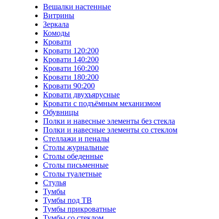
Вешалки настенные
Витрины
Зеркала
Комоды
Кровати
Кровати 120:200
Кровати 140:200
Кровати 160:200
Кровати 180:200
Кровати 90:200
Кровати двухъярусные
Кровати с подъёмным механизмом
Обувницы
Полки и навесные элементы без стекла
Полки и навесные элементы со стеклом
Стеллажи и пеналы
Столы журнальные
Столы обеденные
Столы письменные
Столы туалетные
Стулья
Тумбы
Тумбы под ТВ
Тумбы прикроватные
Тумбы со стеклом