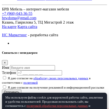
БРВ Мебель – интернет-магазин мебели
+7 (960) 043-36-55
brwdoma@gmail.com
Казань, Гаврилова 5, ТЦ Мегастрой 2 этаж
На карте
Карта сайта
НС Маркетинг
- разработка сайта
Связаться с менеджером
×
Имя
Телефон
Я даю согласие на
обработку своих персональных данных
в
соответствии с
политикой
Я даю согласие на получение рекламной и информационной рассылки
Отправить
Мы используем файлы cookie для корректной работы сайта, аналитики
и удобства пользователей. Продолжая использовать сайт, вы
Товар добавлен в корзину
соглашаетесь с
политикой обработки персональных данных
и