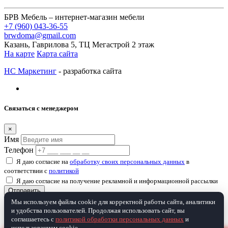
БРВ Мебель – интернет-магазин мебели
+7 (960) 043-36-55
brwdoma@gmail.com
Казань, Гаврилова 5, ТЦ Мегастрой 2 этаж
На карте
Карта сайта
НС Маркетинг
- разработка сайта
Связаться с менеджером
×
Имя
Телефон
Я даю согласие на
обработку своих персональных данных
в
соответствии с
политикой
Я даю согласие на получение рекламной и информационной рассылки
Отправить
Мы используем файлы cookie для корректной работы сайта, аналитики
и удобства пользователей. Продолжая использовать сайт, вы
Товар добавлен в корзину
соглашаетесь с
политикой обработки персональных данных
и