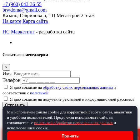
+7 (960) 043-36-55
brwdoma@gmail.com
Казань, Гаврилова 5, ТЦ Мегастрой 2 этаж
На карте
Карта сайта
НС Маркетинг
- разработка сайта
Связаться с менеджером
×
Имя
Телефон
Я даю согласие на
обработку своих персональных данных
в
соответствии с
политикой
Я даю согласие на получение рекламной и информационной рассылки
Отправить
Мы используем файлы cookie для корректной работы сайта, аналитики
и удобства пользователей. Продолжая использовать сайт, вы
Товар добавлен в корзину
соглашаетесь с
политикой обработки персональных данных
и
использованием cookie.
×
ПРОЙДИТЕ ТЕСТ И ПОЛУЧИТЕ
Принять
Продолжить покупки