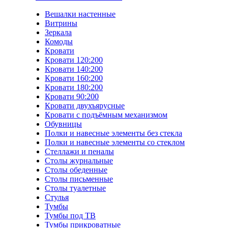
Вешалки настенные
Витрины
Зеркала
Комоды
Кровати
Кровати 120:200
Кровати 140:200
Кровати 160:200
Кровати 180:200
Кровати 90:200
Кровати двухъярусные
Кровати с подъёмным механизмом
Обувницы
Полки и навесные элементы без стекла
Полки и навесные элементы со стеклом
Стеллажи и пеналы
Столы журнальные
Столы обеденные
Столы письменные
Столы туалетные
Стулья
Тумбы
Тумбы под ТВ
Тумбы прикроватные