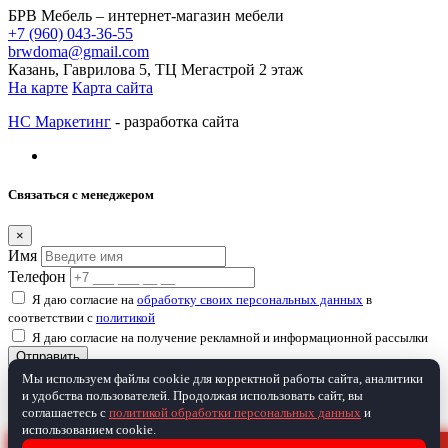
БРВ Мебель – интернет-магазин мебели
+7 (960) 043-36-55
brwdoma@gmail.com
Казань, Гаврилова 5, ТЦ Мегастрой 2 этаж
На карте
Карта сайта
НС Маркетинг
- разработка сайта
Связаться с менеджером
×
Имя
Телефон
Я даю согласие на
обработку своих персональных данных
в
соответствии с
политикой
Я даю согласие на получение рекламной и информационной рассылки
Отправить
Мы используем файлы cookie для корректной работы сайта, аналитики
и удобства пользователей. Продолжая использовать сайт, вы
Товар добавлен в корзину
соглашаетесь с
политикой обработки персональных данных
и
использованием cookie.
×