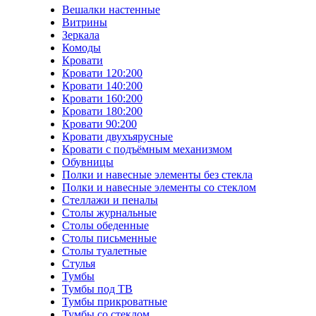
Вешалки настенные
Витрины
Зеркала
Комоды
Кровати
Кровати 120:200
Кровати 140:200
Кровати 160:200
Кровати 180:200
Кровати 90:200
Кровати двухъярусные
Кровати с подъёмным механизмом
Обувницы
Полки и навесные элементы без стекла
Полки и навесные элементы со стеклом
Стеллажи и пеналы
Столы журнальные
Столы обеденные
Столы письменные
Столы туалетные
Стулья
Тумбы
Тумбы под ТВ
Тумбы прикроватные
Тумбы со стеклом