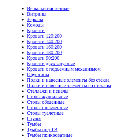
Вешалки настенные
Витрины
Зеркала
Комоды
Кровати
Кровати 120:200
Кровати 140:200
Кровати 160:200
Кровати 180:200
Кровати 90:200
Кровати двухъярусные
Кровати с подъёмным механизмом
Обувницы
Полки и навесные элементы без стекла
Полки и навесные элементы со стеклом
Стеллажи и пеналы
Столы журнальные
Столы обеденные
Столы письменные
Столы туалетные
Стулья
Тумбы
Тумбы под ТВ
Тумбы прикроватные