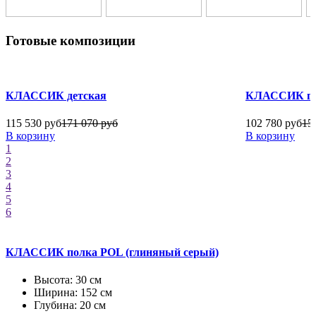
Готовые композиции
КЛАССИК детская
КЛАССИК го
115 530 руб
171 070 руб
102 780 руб
15
В корзину
В корзину
1
2
3
4
5
6
КЛАССИК полка POL (глиняный серый)
Высота: 30 см
Ширина: 152 см
Глубина: 20 см